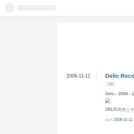
Delic Rec
2006
-
11
-
11
CD
Delic
- 2006 
DELICの
カッ
ecrn
2006-11-11