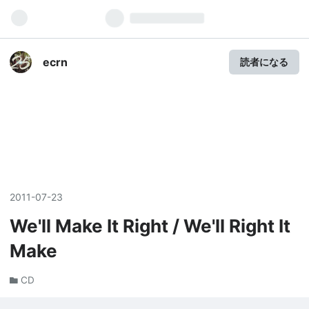
ecrn
読者になる
2011
-
07
-
23
We'll Make It Right / We'll Right It
Make
CD