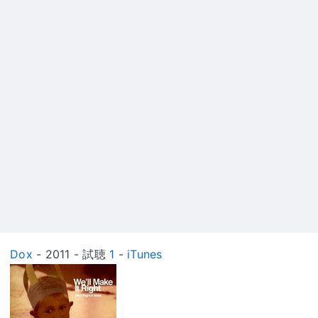
Dox
- 2011 - 試聴
1
-
iTunes